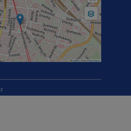
Leaflet
|
Tiles ©
basemap.at
tz