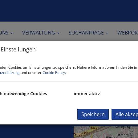
 UNS
VERWALTUNG
SUCHANFRAGE
WEBPOR
 Einstellungen
den Cookies um Einstellungen zu speichern. Nähere Informationen finden Sie in
riterien gefunden.
tzerklärung
und unserer
Cookie Policy
.
ch notwendige Cookies
immer aktiv
Speichern
Alle akze